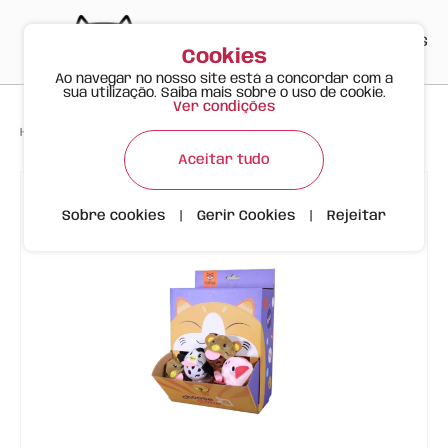
PT
EN
ES
0
Cookies
Ao navegar no nosso site está a concordar com a
sua utilização. Saiba mais sobre o uso de cookie.
Ver condições
>
>
>
Happy Meow
Produtos
Bola com Guizo interior FOFOS
Aceitar tudo
Sobre cookies
|
Gerir Cookies
|
Rejeitar