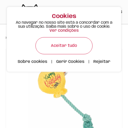
PT
EN
ES
0
Cookies
Ao navegar no nosso site está a concordar com a
sua utilização. Saiba mais sobre o uso de cookie.
Ver condições
>
>
>
Happy Meow
Produtos
Balão de Aniversário | Cão | FOFOS
Aceitar tudo
Sobre cookies
|
Gerir Cookies
|
Rejeitar