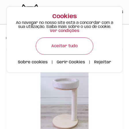
PT
EN
ES
0
Cookies
Ao navegar no nosso site está a concordar com a
sua utilização. Saiba mais sobre o uso de cookie.
Ver condições
>
>
>
Happy Meow
Produtos
Arranhador SKL1 Bege, Sisal
Aceitar tudo
Sobre cookies
|
Gerir Cookies
|
Rejeitar