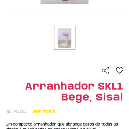
Arranhador SKL1
Bege, Sisal
REF: PS0011
Sem stock
Um compacto arranhador que abrange gatos de todas as