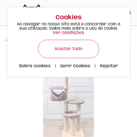
PT
EN
ES
0
Cookies
Ao navegar no nosso site está a concordar com a
sua utilização. Saiba mais sobre o uso de cookie.
Ver condições
>
>
>
Happy Meow
Produtos
Arranhador SK19 Bege, Sisal
Aceitar tudo
Sobre cookies
|
Gerir Cookies
|
Rejeitar