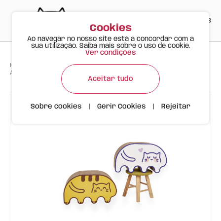
PT
EN
ES
0
Cookies
Ao navegar no nosso site está a concordar com a
sua utilização. Saiba mais sobre o uso de cookie.
Ver condições
>
>
>
Happy Meow
Produtos
Arranhador para Gatos em Papelão Sortido FOFOS
Aceitar tudo
Sobre cookies
|
Gerir Cookies
|
Rejeitar