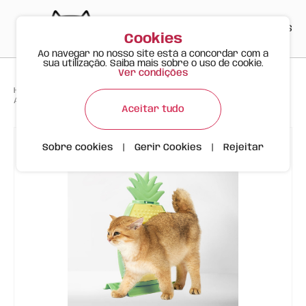
PT
EN
ES
0
Cookies
Ao navegar no nosso site está a concordar com a
sua utilização. Saiba mais sobre o uso de cookie.
Ver condições
>
>
>
Happy Meow
Produtos
Arranhador para Gato em Forma de Ananás com Escova Integrada
Aceitar tudo
Sobre cookies
|
Gerir Cookies
|
Rejeitar