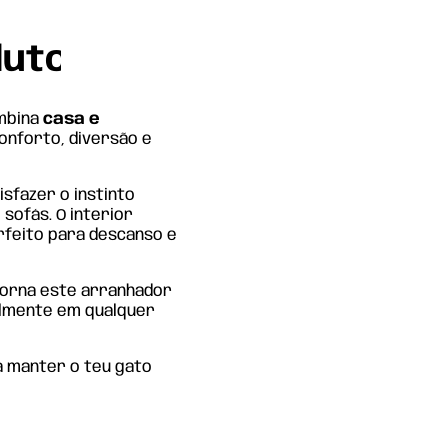
duto
mbina
casa e
onforto, diversão e
tisfazer o instinto
sofás. O interior
rfeito para descanso e
orna este arranhador
cilmente em qualquer
a manter o teu gato