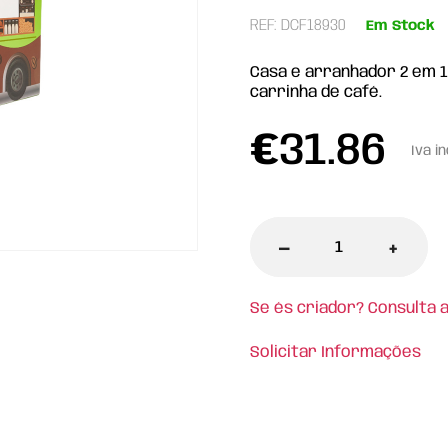
REF: DCF18930
Em Stock
Casa e arranhador 2 em 1
carrinha de café.
€
31.86
Iva in
-
+
Se és criador? Consulta 
Solicitar Informações