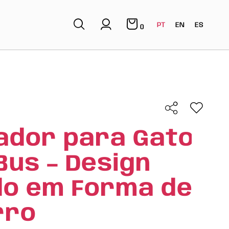
PT
EN
ES
0
ador para Gato
Bus – Design
do em Forma de
rro