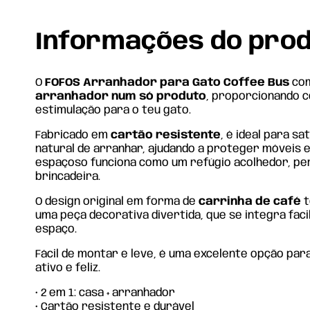
Informações do pro
O
FOFOS Arranhador para Gato Coffee Bus
co
arranhador num só produto
, proporcionando c
estimulação para o teu gato.
Fabricado em
cartão resistente
, é ideal para sa
natural de arranhar, ajudando a proteger móveis e 
espaçoso funciona como um refúgio acolhedor, pe
brincadeira.
O design original em forma de
carrinha de café
t
uma peça decorativa divertida, que se integra fa
espaço.
Fácil de montar e leve, é uma excelente opção par
ativo e feliz.
• 2 em 1: casa + arranhador
• Cartão resistente e durável