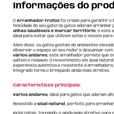
Informações do pro
O
Arranhador Frutos
foi criado para garantir o
felicidade do seu gato! Os gatos adoram arranhar
unhas saudáveis e marcar território
, e este 
ideal para evitar que utilizem sofás e móveis para 
Além disso, os gatos gostam de ambientes eleva
observar o espaço ao seu redor e descansar com
vários andares
, este arranhador permite que o
saltem e relaxem. O revestimento em sisal natura
experiência autêntica e resistente à arranhadura,
integrado torna o brinquedo ainda mais atrativo.
Características principais:
Vários andares
, ideal para gatos que adoram alt
Revestido a
sisal natural
, perfeito para arranhar
Inclui catnip, tornando-o ainda mais atrativo para 