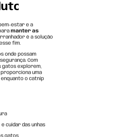
duto
 bem-estar e a
 para
manter as
arranhador é a solução
esse fim.
dos onde possam
 segurança. Com
s gatos explorem,
l proporciona uma
 enquanto o catnip
ura
 e cuidar das unhas
os gatos