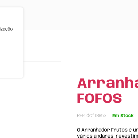
ização.
Arranh
FOFOS
REF: dcf18853
Em Stock
O Arranhador Frutos é u
vários andares, revestim