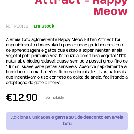
Attract - Happy
Meow
REF: PS0113
Em Stock
A areia tofu aglomerante Happy Meow Kitten Attract foi
especialmente desenvolvida para ajudar gatinhos em fase
de aprendizagem e gatos que estão a experimentar areia
vegetal pela primeira vez. Produzida com fibra vegetal 100%
natural, é biodegradável, quase sem pó e possui grão fino de
1,5 mm, suave para patas sensíveis. Absorve rapidamente a
humidade, forma torrões firmes e inclui atrativos naturais
que incentivam o uso correto da caixa de areia, facilitando a
adaptação do gato à liteira.
€
12.90
Iva incluído
Adiciona
6
unidades e
ganha 20% de desconto em areia
tofu