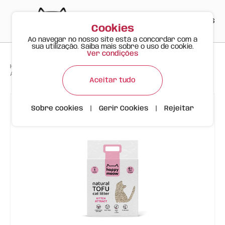
PT
EN
ES
0
Cookies
Ao navegar no nosso site está a concordar com a
sua utilização. Saiba mais sobre o uso de cookie.
Ver condições
>
>
>
Happy Meow
Produtos
Areia Tofu Aglomerante Gatinhos Kitten Attract - Happy Meow
Aceitar tudo
Sobre cookies
|
Gerir Cookies
|
Rejeitar