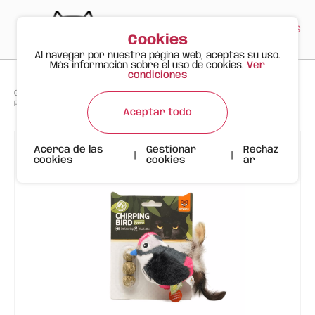
PT
EN
ES
0
Cookies
Al navegar por nuestra página web, aceptas su uso.
Más información sobre el uso de cookies.
Ver
condiciones
>
>
>
Gato Feliz
Productos
Juguetes
Pájaro Negro con Chip de Sonido y Hierba Gatera FOFOS
Aceptar todo
Acerca de las
Gestionar
Rechaz
|
|
cookies
cookies
ar