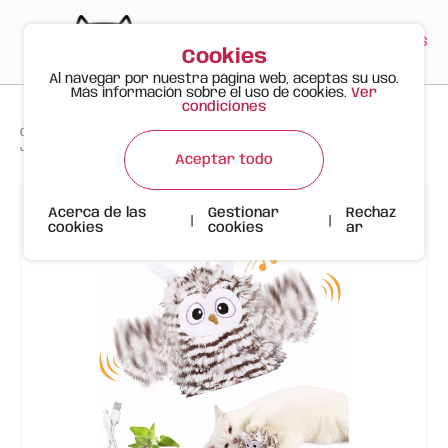
PT
EN
ES
0
Cookies
Al navegar por nuestra página web, aceptas su uso.
Más información sobre el uso de cookies.
Ver
condiciones
>
>
>
Gato Feliz
Productos
Juguetes
Juguete Interactivo para Gatos Búho FOFOS
Aceptar todo
Acerca de las
Gestionar
Rechaz
|
|
cookies
cookies
ar