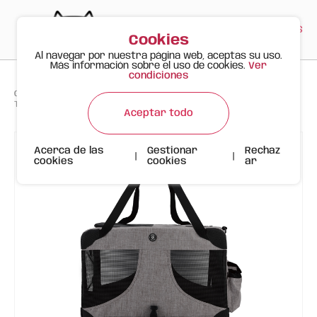
PT
EN
ES
0
Cookies
Al navegar por nuestra página web, aceptas su uso.
Más información sobre el uso de cookies.
Ver
condiciones
>
>
>
Gato Feliz
Productos
Transportín para Animales Premium Comfort Gris XL FOFOS
Aceptar todo
Acerca de las
Gestionar
Rechaz
|
|
cookies
cookies
ar