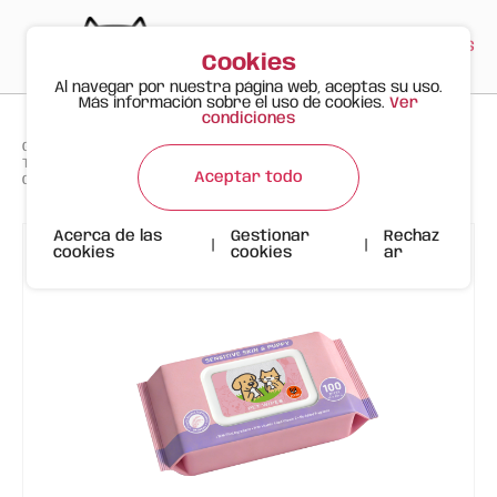
PT
EN
ES
0
Cookies
Al navegar por nuestra página web, aceptas su uso.
Más información sobre el uso de cookies.
Ver
condiciones
>
>
>
Gato Feliz
Productos
Toallitas Húmedas para Mascotas FOFOS (100 uds) – Piel Sensible &
Aceptar todo
Cachorros (Avena)
Acerca de las
Gestionar
Rechaz
|
|
cookies
cookies
ar