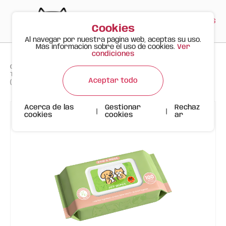
PT
EN
ES
0
Cookies
Al navegar por nuestra página web, aceptas su uso.
Más información sobre el uso de cookies.
Ver
condiciones
>
>
>
Gato Feliz
Productos
Toallitas Húmedas para Mascotas FOFOS (100 uds) – Patas & Nariz
Aceptar todo
(Jojoba)
Acerca de las
Gestionar
Rechaz
|
|
cookies
cookies
ar