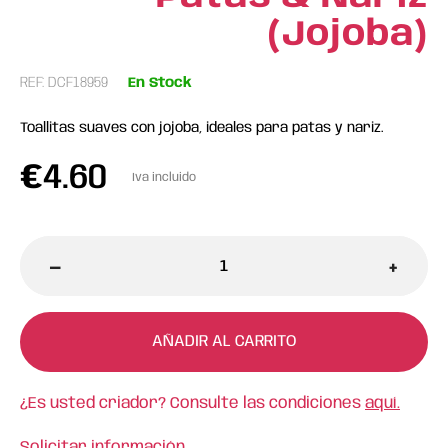
(Jojoba)
REF: DCF18959
En Stock
Toallitas suaves con jojoba, ideales para patas y nariz.
€
4.60
Iva incluido
-
+
AÑADIR AL CARRITO
¿Es usted criador? Consulte las condiciones
aquí.
Solicitar información