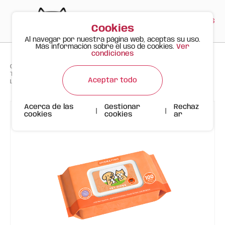
PT
EN
ES
0
Cookies
Al navegar por nuestra página web, aceptas su uso.
Más información sobre el uso de cookies.
Ver
condiciones
>
>
>
Gato Feliz
Productos
Toallitas Húmedas Hidratantes para Mascotas FOFOS (100 uds) –
Aceptar todo
Lavanda
Acerca de las
Gestionar
Rechaz
|
|
cookies
cookies
ar