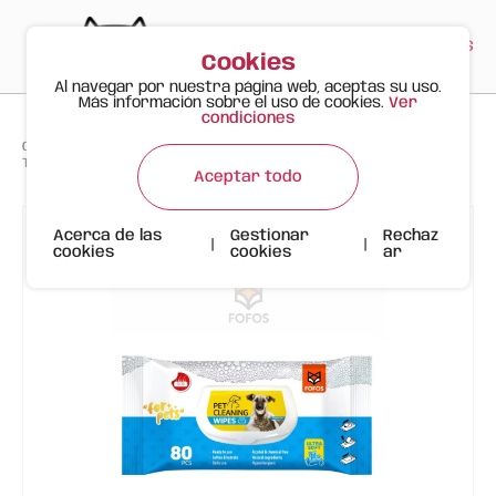
PT
EN
ES
0
Cookies
Al navegar por nuestra página web, aceptas su uso.
Más información sobre el uso de cookies.
Ver
condiciones
>
>
>
Gato Feliz
Productos
Toallitas de Limpieza FOFOS - Sin Aroma - 80 uds
Aceptar todo
Acerca de las
Gestionar
Rechaz
|
|
cookies
cookies
ar