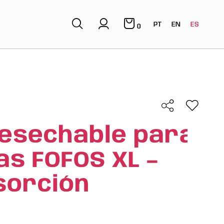
PT
EN
ES
0
Desechable para
s FOFOS XL –
sorción