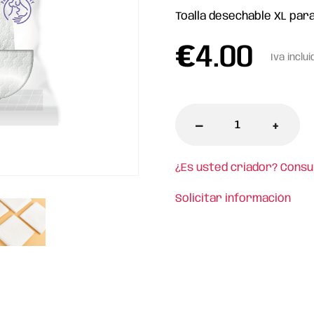
Toalla desechable XL para
€
4.00
Iva inclui
-
+
¿Es usted criador? Consu
Solicitar información
l