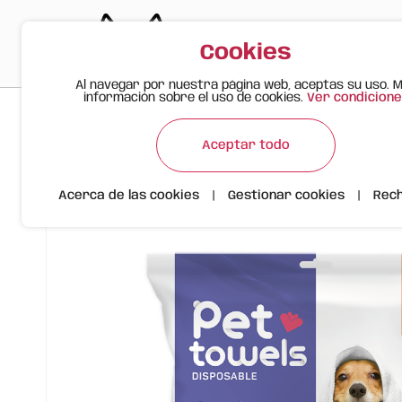
Cookies
Al navegar por nuestra página web, aceptas su uso. 
información sobre el uso de cookies.
Ver condicione
>
>
>
Gato Feliz
Productos
Toalla Desechable para Mascotas
Aceptar todo
Acerca de las cookies
|
Gestionar cookies
|
Rec