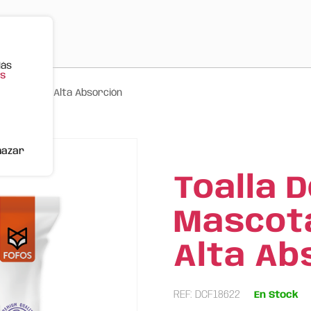
Más
s
 FOFOS XL – Alta Absorción
hazar
Toalla 
Mascota
Alta Ab
REF: DCF18622
En Stock