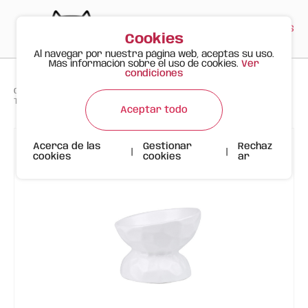
PT
EN
ES
0
Cookies
Al navegar por nuestra página web, aceptas su uso.
Más información sobre el uso de cookies.
Ver
condiciones
>
>
>
Gato Feliz
Productos
Tazón de Cerámica Inclinada con Diseño Ondulado | 280ml | Blanco
Aceptar todo
Acerca de las
Gestionar
Rechaz
|
|
cookies
cookies
ar