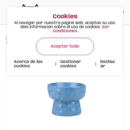
PT
EN
ES
0
Cookies
Al navegar por nuestra página web, aceptas su uso.
Más información sobre el uso de cookies.
Ver
condiciones
>
>
>
Gato Feliz
Productos
Tazón de Cerámica con Diseño Ondulado | 480ml | Azul
Aceptar todo
Acerca de las
Gestionar
Rechaz
|
|
cookies
cookies
ar