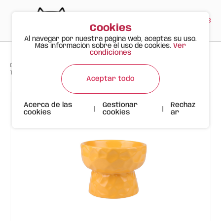
PT
EN
ES
0
Cookies
Al navegar por nuestra página web, aceptas su uso.
Más información sobre el uso de cookies.
Ver
condiciones
>
>
>
Gato Feliz
Productos
Tazón de Cerámica con Diseño Ondulado | 480ml | Amarillo
Aceptar todo
Acerca de las
Gestionar
Rechaz
|
|
cookies
cookies
ar