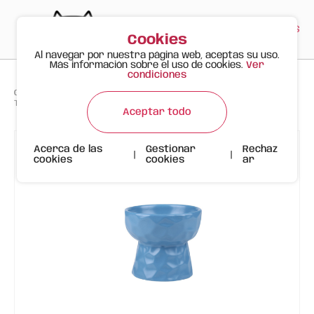
PT
EN
ES
0
Cookies
Al navegar por nuestra página web, aceptas su uso.
Más información sobre el uso de cookies.
Ver
condiciones
>
>
>
Gato Feliz
Productos
Tazón de Cerámica con Diseño Ondulado | 250ml | Azul
Aceptar todo
Acerca de las
Gestionar
Rechaz
|
|
cookies
cookies
ar