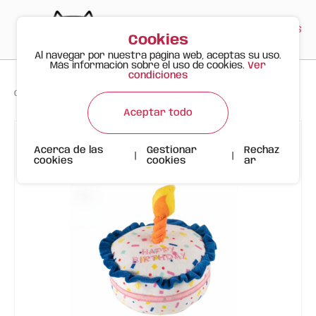
PT
EN
ES
0
Cookies
Al navegar por nuestra página web, aceptas su uso.
Más información sobre el uso de cookies.
Ver
condiciones
>
>
>
Gato Feliz
Productos
Tarta de Cumpleaños | Perro | FOFOS
Aceptar todo
Acerca de las
Gestionar
Rechaz
|
|
cookies
cookies
ar