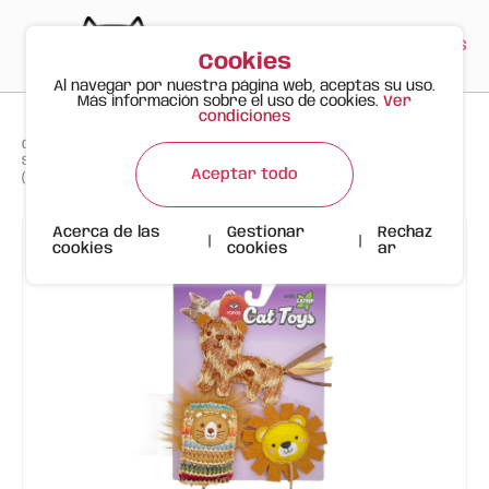
PT
EN
ES
0
Cookies
Al navegar por nuestra página web, aceptas su uso.
Más información sobre el uso de cookies.
Ver
condiciones
>
>
>
Gato Feliz
Productos
Set de Juguetes Naturales FOFOS para Gato – Tema Selva con Catnip
Aceptar todo
(3 Piezas)
Acerca de las
Gestionar
Rechaz
|
|
cookies
cookies
ar