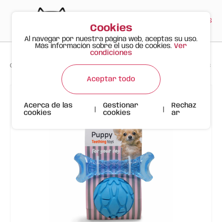
PT
EN
ES
0
Cookies
Al navegar por nuestra página web, aceptas su uso.
Más información sobre el uso de cookies.
Ver
condiciones
>
>
>
Gato Feliz
Productos
Set 2 en 1 Pelota y Hueso Flexibles | FOFOS
Aceptar todo
Acerca de las
Gestionar
Rechaz
|
|
cookies
cookies
ar