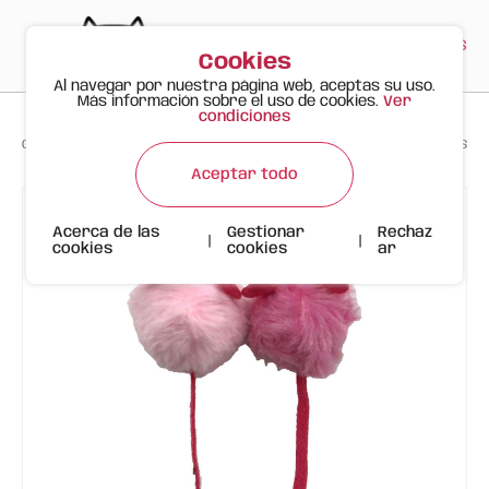
PT
EN
ES
0
Cookies
Al navegar por nuestra página web, aceptas su uso.
Más información sobre el uso de cookies.
Ver
condiciones
>
>
>
Gato Feliz
Productos
Ratones San Valentín Gato Juguete FOFOS
Aceptar todo
Acerca de las
Gestionar
Rechaz
|
|
cookies
cookies
ar