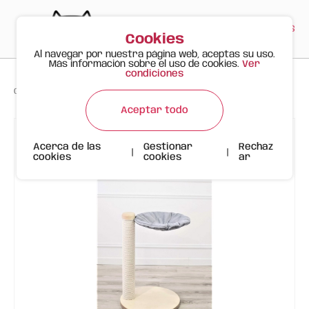
PT
EN
ES
0
Cookies
Al navegar por nuestra página web, aceptas su uso.
Más información sobre el uso de cookies.
Ver
condiciones
>
>
>
Gato Feliz
Productos
Rascador SK1 Gris, Algodón
Aceptar todo
Acerca de las
Gestionar
Rechaz
|
|
cookies
cookies
ar