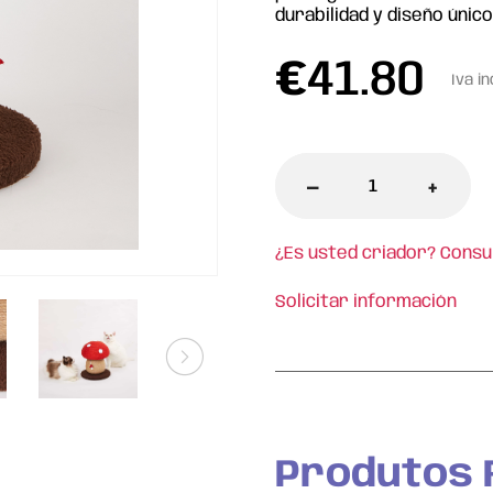
durabilidad y diseño único
€
41.80
Iva in
-
+
¿Es usted criador? Consu
Solicitar información
l
Produtos 