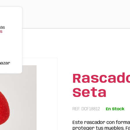
Más
s
hazar
Rascad
Seta
REF: DCF18812
En Stock
Este rascador con forma 
proteger tus muebles. Fab