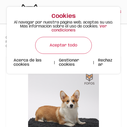
PT
EN
ES
0
Cookies
Al navegar por nuestra página web, aceptas su uso.
Más información sobre el uso de cookies.
Ver
condiciones
>
>
>
Gato Feliz
Productos
Postes rascadores
FOFOS Cama Viscoelástica con Forro de Chenille, tamaño S, Gris
Aceptar todo
Oscuro
Acerca de las
Gestionar
Rechaz
|
|
cookies
cookies
ar