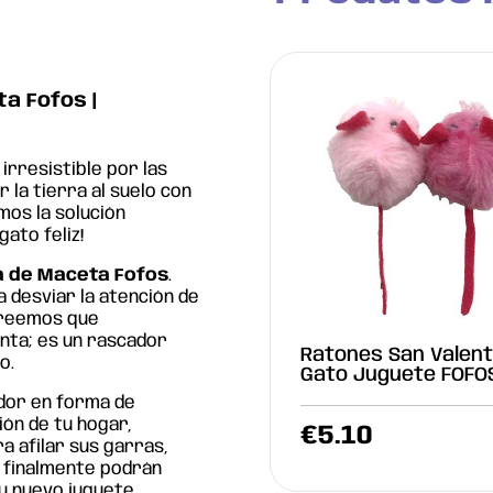
a Fofos |
irresistible
por las
r la
tierra
al
suelo
con
mos
la
solución
gato feliz!
 de Maceta Fofos
.
 desviar la
atención
de
reemos
que
anta;
es
un
rascador
Ratones San Valent
go
.
Gato Juguete FOFO
ador
en
forma de
ión
de tu
hogar
,
€
5.10
a afilar sus garras,
 finalmente
podrán
u
nuevo
juguete