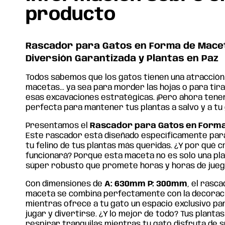
producto
Rascador para Gatos en Forma de Macet
Diversión Garantizada y Plantas en Paz
Todos sabemos que los gatos
tienen
una
atracción
macetas...
ya
sea
para morder las
hojas
o para tira
esas
excavaciones
estratégicas. ¡Pero
ahora
tene
perfecta
para
mantener
tus
plantas a salvo y a tu 
Presentamos el
Rascador para Gatos
en
Forma
Este rascador está
diseñado
específicamente
para
tu felino de
tus
plantas más queridas. ¿Y por
qué
c
funcionará? Porque esta maceta no
es
solo una pl
súper
robusto que promete horas y horas de
jue
Con
dimensiones de
A: 630mm P: 300mm
, el rasc
maceta se combina
perfectamente
con
la
decorac
mientras
ofrece
a tu gato
un
espacio
exclusivo par
jugar y
divertirse
. ¿Y lo
mejor
de todo?
Tus
plantas
respirar tranquilas
mientras
tu gato
disfruta de
s