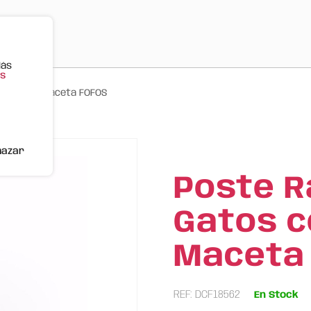
Más
s
Planta en Maceta FOFOS
hazar
Poste 
Gatos c
Maceta
REF: DCF18562
En Stock