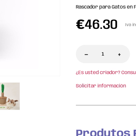
Rascador para Gatos en 
€
46.30
Iva i
-
+
¿Es usted criador? Consu
Solicitar información
l
Produtos 