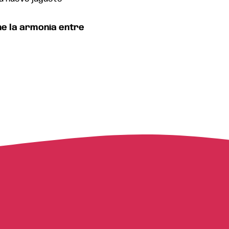
ne
la
armonía
entre