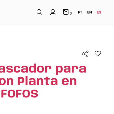
PT
EN
ES
0
Rascador para
on Planta en
 FOFOS