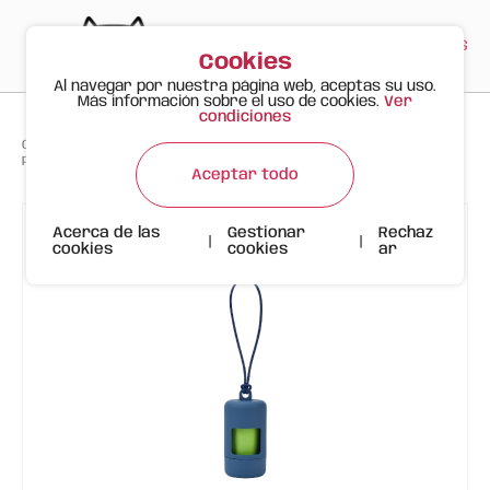
PT
EN
ES
0
Cookies
Al navegar por nuestra página web, aceptas su uso.
Más información sobre el uso de cookies.
Ver
condiciones
>
>
>
Gato Feliz
Productos
Porta-bolsas FOFOS (Dispensador + 15 bolsas biodegradables)
Aceptar todo
Acerca de las
Gestionar
Rechaz
|
|
cookies
cookies
ar