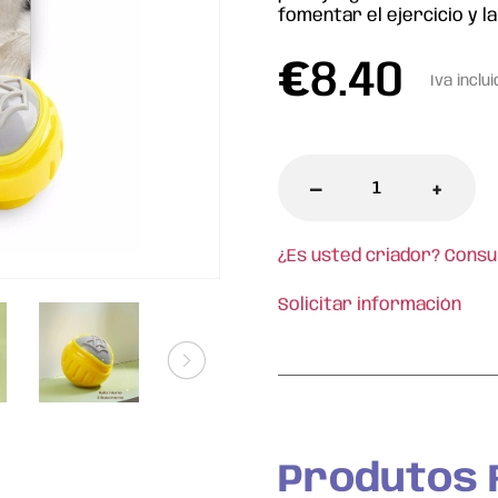
fomentar el ejercicio y l
€
8.40
Iva inclui
-
+
¿Es usted criador? Consu
Solicitar información
l
Produtos 