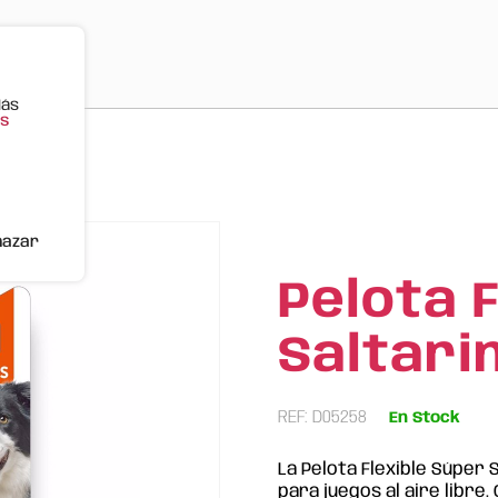
Más
s
 | FOFOS
hazar
Pelota 
Saltari
REF: D05258
En Stock
La Pelota Flexible Súper
para juegos al aire libre.