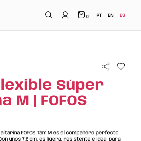
PT
EN
ES
0
Flexible Súper
na M | FOFOS
 Saltarina FOFOS Tam M es el compañero perfecto
 Con unos 7,6 cm, es ligera, resistente e ideal para