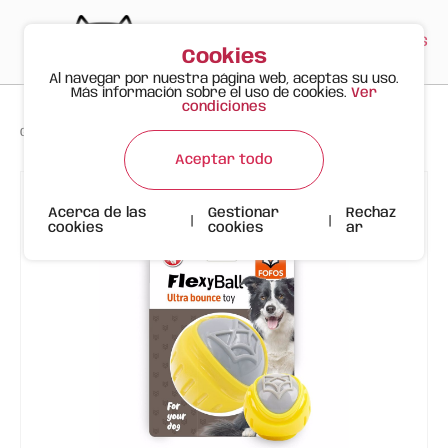
PT
EN
ES
0
Cookies
Al navegar por nuestra página web, aceptas su uso.
Más información sobre el uso de cookies.
Ver
condiciones
>
>
>
Gato Feliz
Productos
Pelota Flexible Súper Saltarina L | FOFOS
Aceptar todo
Acerca de las
Gestionar
Rechaz
|
|
cookies
cookies
ar