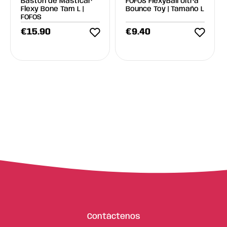
Bastón de Masticar
FOFOS FlexyBall Ultra
Flexy Bone Tam L |
Bounce Toy | Tamaño L
FOFOS
€
15.90
€
9.40
Contáctenos