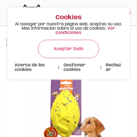
PT
EN
ES
0
Cookies
Al navegar por nuestra página web, aceptas su uso.
Más información sobre el uso de cookies.
Ver
condiciones
>
>
>
Gato Feliz
Productos
Pelota de Rugby Resistente | Perro | FOFOS
Aceptar todo
Acerca de las
Gestionar
Rechaz
|
|
cookies
cookies
ar