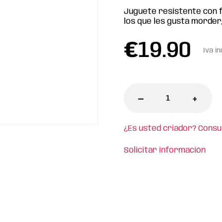
Juguete resistente con f
los que les gusta morder,
€
19.90
Iva in
-
+
¿Es usted criador? Consu
Solicitar información