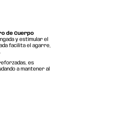
l
ro de Cuerpo
ngada y estimular el
da facilita el agarre,
.
reforzadas, es
udando a mantener al