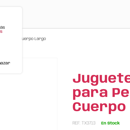
Más
s
 Zorro de Cuerpo Largo
hazar
Juguete
para Pe
Cuerpo
REF: TX3713
En Stock