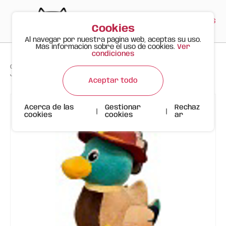
PT
EN
ES
0
Cookies
Al navegar por nuestra página web, aceptas su uso.
Más información sobre el uso de cookies.
Ver
condiciones
>
>
>
Gato Feliz
Productos
Juguete Resistente para Perro – Pato Capitán
Aceptar todo
Acerca de las
Gestionar
Rechaz
|
|
cookies
cookies
ar