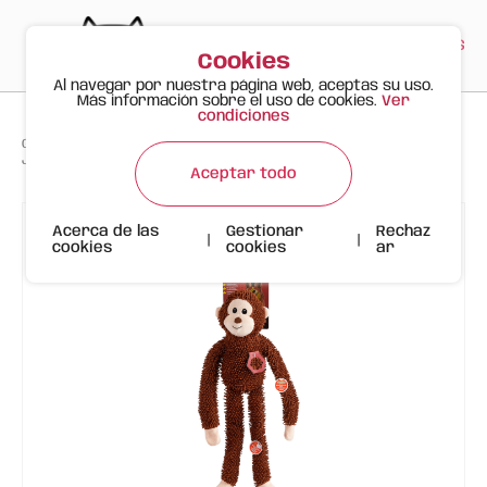
PT
EN
ES
0
Cookies
Al navegar por nuestra página web, aceptas su uso.
Más información sobre el uso de cookies.
Ver
condiciones
>
>
>
Gato Feliz
Productos
Juguete Resistente para Perro – Mono de Cuerpo Largo
Aceptar todo
Acerca de las
Gestionar
Rechaz
|
|
cookies
cookies
ar