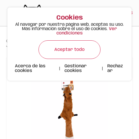
PT
EN
ES
0
Cookies
Al navegar por nuestra página web, aceptas su uso.
Más información sobre el uso de cookies.
Ver
condiciones
>
>
>
Gato Feliz
Productos
Juguete para Perro FOFOS Zorro Skinneez – Sin Relleno con Sonido
Aceptar todo
Acerca de las
Gestionar
Rechaz
|
|
cookies
cookies
ar