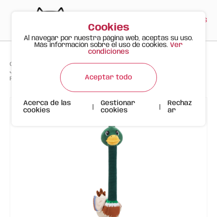
PT
EN
ES
0
Cookies
Al navegar por nuestra página web, aceptas su uso.
Más información sobre el uso de cookies.
Ver
condiciones
>
>
>
Gato Feliz
Productos
Juguete para Perro de Cuello Largo con Sonido Crinkle – Pato (Ánade
Aceptar todo
Real)
Acerca de las
Gestionar
Rechaz
|
|
cookies
cookies
ar