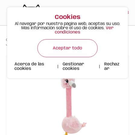
PT
EN
ES
0
Cookies
Al navegar por nuestra página web, aceptas su uso.
Más información sobre el uso de cookies.
Ver
condiciones
>
>
>
Gato Feliz
Productos
Juguete para Perro de Cuello Largo con Sonido Crinkle – Flamenco
Aceptar todo
Acerca de las
Gestionar
Rechaz
|
|
cookies
cookies
ar