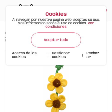
PT
EN
ES
0
Cookies
Al navegar por nuestra página web, aceptas su uso.
Más información sobre el uso de cookies.
Ver
condiciones
>
>
>
Gato Feliz
Productos
Juguete para Perro con Forma de Flores – Cuerda Resistente para
Aceptar todo
Morder y Tirar
Acerca de las
Gestionar
Rechaz
|
|
cookies
cookies
ar