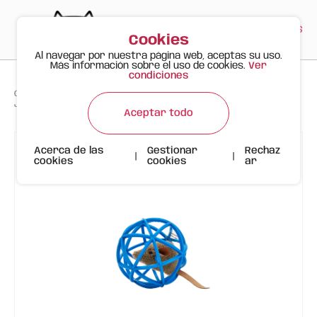
PT
EN
ES
0
Cookies
Al navegar por nuestra página web, aceptas su uso.
Más información sobre el uso de cookies.
Ver
condiciones
>
>
>
Gato Feliz
Productos
Juguete para Gato – Ratón Dentro de la Bola (Color Surtido)
Aceptar todo
Acerca de las
Gestionar
Rechaz
|
|
cookies
cookies
ar