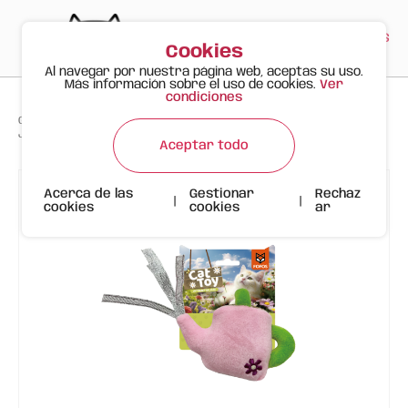
PT
EN
ES
0
Cookies
Al navegar por nuestra página web, aceptas su uso.
Más información sobre el uso de cookies.
Ver
condiciones
>
>
>
Gato Feliz
Productos
Juguete para Gato FOFOS – Regadera de Peluche con Cintas y Catnip
Aceptar todo
Acerca de las
Gestionar
Rechaz
|
|
cookies
cookies
ar