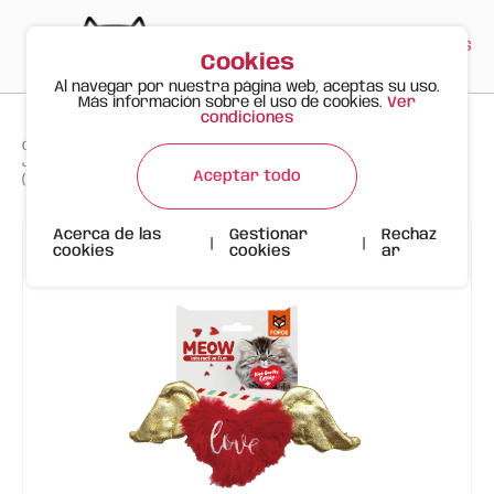
PT
EN
ES
0
Cookies
Al navegar por nuestra página web, aceptas su uso.
Más información sobre el uso de cookies.
Ver
condiciones
>
>
>
Gato Feliz
Productos
Juguete para Gato FOFOS – Corazón con Alas Doradas y Catnip
Aceptar todo
(Colección Meow)
Acerca de las
Gestionar
Rechaz
|
|
cookies
cookies
ar