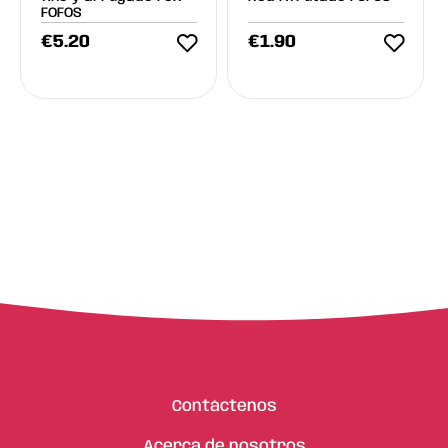
FOFOS
€
5.20
€
1.90
Contáctenos
Acerca de nosotros