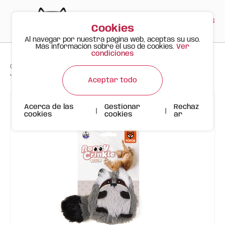
PT
EN
ES
0
Cookies
Al navegar por nuestra página web, aceptas su uso.
Más información sobre el uso de cookies.
Ver
condiciones
>
>
>
Gato Feliz
Productos
Juguete Mapache Gato Arrugado Fino FOFOS
Aceptar todo
Acerca de las
Gestionar
Rechaz
|
|
cookies
cookies
ar