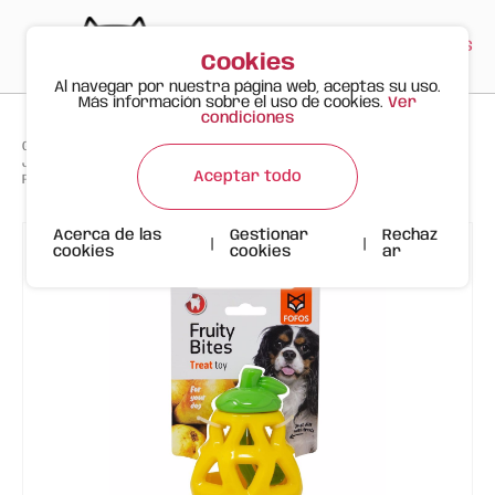
PT
EN
ES
0
Cookies
Al navegar por nuestra página web, aceptas su uso.
Más información sobre el uso de cookies.
Ver
condiciones
>
>
>
Gato Feliz
Productos
Juguete Interactivo para Perros - Dispensador de Premios Pera
Aceptar todo
FOFOS
Acerca de las
Gestionar
Rechaz
|
|
cookies
cookies
ar