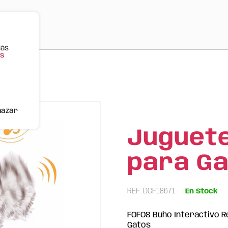
Más
s
 Búho FOFOS
hazar
Juguete
para Ga
REF: DCF18671
En Stock
FOFOS Búho Interactivo R
Gatos