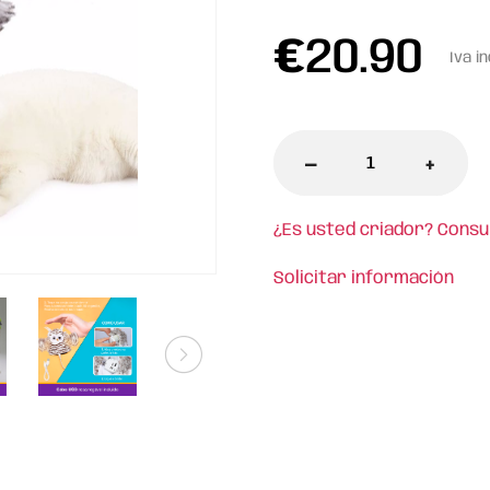
€
20.90
Iva in
-
+
¿Es usted criador? Consu
Solicitar información
l