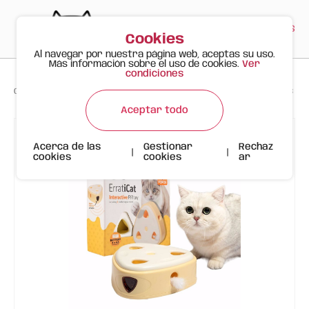
PT
EN
ES
0
Cookies
Al navegar por nuestra página web, aceptas su uso.
Más información sobre el uso de cookies.
Ver
condiciones
>
>
>
Gato Feliz
Productos
Juguete Interactivo Caja De Queso FOFOS
Aceptar todo
Acerca de las
Gestionar
Rechaz
|
|
cookies
cookies
ar