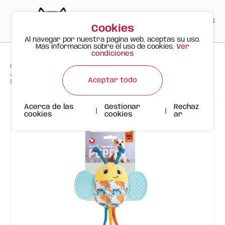
PT
EN
ES
0
Cookies
Al navegar por nuestra página web, aceptas su uso.
Más información sobre el uso de cookies.
Ver
condiciones
>
>
>
Gato Feliz
Productos
Juguete de Peluche para Cachorros FOFOS – Abeja con Mordedor y
Aceptar todo
Sonido
Acerca de las
Gestionar
Rechaz
|
|
cookies
cookies
ar