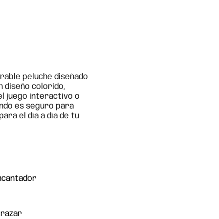
l
dorable peluche diseñado
 diseño colorido,
l juego interactivo o
ando es seguro para
ra el día a día de tu
encantador
brazar