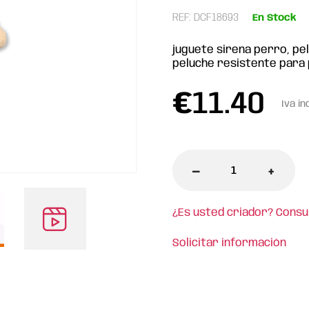
REF: DCF18693
En Stock
juguete sirena perro, pe
peluche resistente para 
€
11.40
Iva in
-
+
¿Es usted criador? Consu
Solicitar información