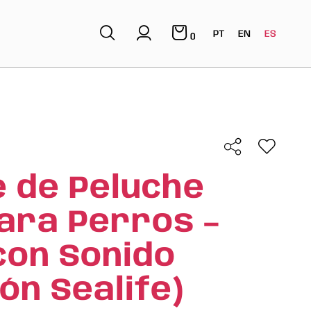
PT
EN
ES
0
 de Peluche
ara Perros –
con Sonido
ón Sealife)