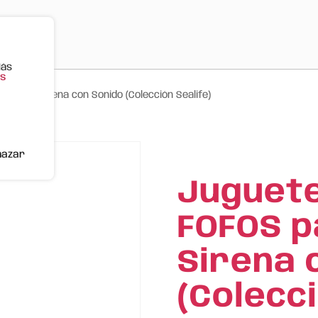
Más
s
rros – Sirena con Sonido (Colección Sealife)
hazar
Juguete
FOFOS p
Sirena 
(Colecci