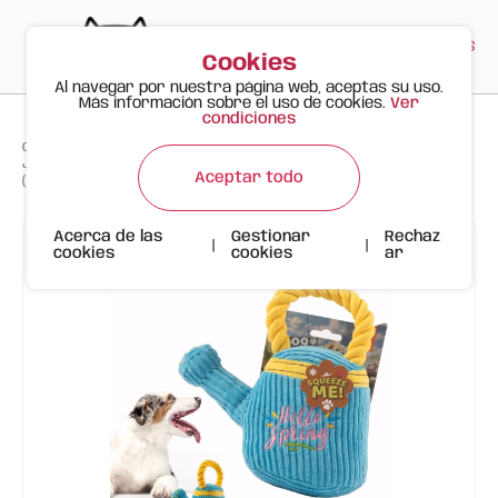
PT
EN
ES
0
Cookies
Al navegar por nuestra página web, aceptas su uso.
Más información sobre el uso de cookies.
Ver
condiciones
>
>
>
Gato Feliz
Productos
Juguete de Peluche FOFOS para Perros – Regadera con Sonido
Aceptar todo
(Colección Primavera)
Acerca de las
Gestionar
Rechaz
|
|
cookies
cookies
ar